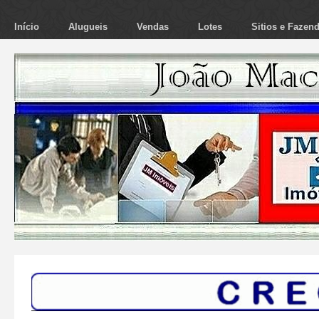
Início
Alugueis
Vendas
Lotes
Sitios e Fazen